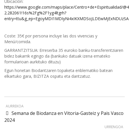
Ubicación:
https://www.google.com/maps/place/Centro+de+Espiritualidad/@
2.282061!16s%2Fg%2F1yg4ltgrh?
entry=ttu&g_ep=EgoyMDI1MDIyNi4xIKXMDSoJLDEwMjExNDUz
Coste: 35€ por persona incluye las dos vivencias y
Menú/comida.
GARRANTZITSUA: Erreserba 35 euroko banku-transferentziaren
bidez bakarrik egingo da (bankuko datuak izena emateko
formularioan aurkituko dituzu)
Egun honetan Biodantzaren topaketa enblematiko batean
elkartuko gara, BIZITZA ospatu eta dantzatuz.
AURREKOA
Semana de Biodanza en Vitoria-Gasteiz y Pais Vasco
2024
URRENGOA