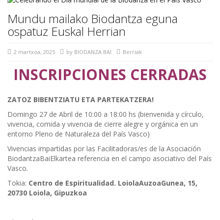
Mundu mailako Biodantza eguna
ospatuz Euskal Herrian
2 martxoa, 2025
by
BIODANZA BAI
Berriak
INSCRIPCIONES CERRADAS
ZATOZ BIBENTZIATU ETA PARTEKATZERA!
Domingo 27 de Abril de 10:00 a 18:00 hs (bienvenida y círculo,
vivencia, comida y vivencia de cierre alegre y orgánica en un
entorno Pleno de Naturaleza del País Vasco)
Vivencias impartidas por las Facilitadoras/es de la Asociación
BiodantzaBaiElkartea referencia en el campo asociativo del País
Vasco.
Tokia:
Centro de Espiritualidad. LoiolaAuzoaGunea, 15,
20730 Loiola, Gipuzkoa