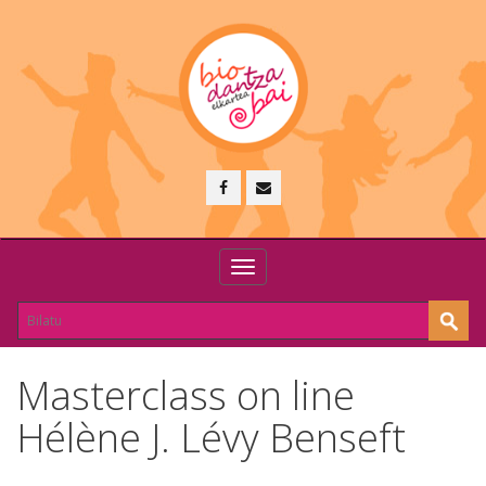
Toggle
navigation
Masterclass on line
Hélène J. Lévy Benseft